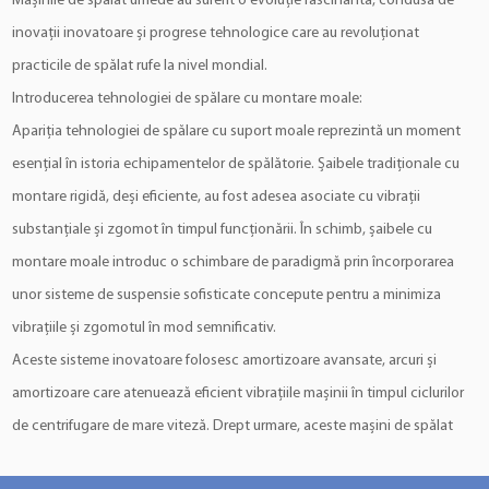
Mașinile de spălat umede au suferit o evoluție fascinantă, condusă de
inovații inovatoare și progrese tehnologice care au revoluționat
practicile de spălat rufe la nivel mondial.
Introducerea tehnologiei de spălare cu montare moale:
Apariția tehnologiei de spălare cu suport moale reprezintă un moment
esențial în istoria echipamentelor de spălătorie. Șaibele tradiționale cu
montare rigidă, deși eficiente, au fost adesea asociate cu vibrații
substanțiale și zgomot în timpul funcționării. În schimb, șaibele cu
montare moale introduc o schimbare de paradigmă prin încorporarea
unor sisteme de suspensie sofisticate concepute pentru a minimiza
vibrațiile și zgomotul în mod semnificativ.
Aceste sisteme inovatoare folosesc amortizoare avansate, arcuri și
amortizoare care atenuează eficient vibrațiile mașinii în timpul ciclurilor
de centrifugare de mare viteză. Drept urmare, aceste mașini de spălat
funcționează în liniște și fără probleme, făcându-le ideale pentru medii